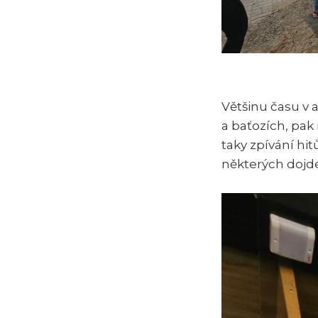
Většinu času v 
a baťozích, pak
taky zpívání hi
některých dojde