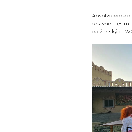
Absolvujeme něk
únavné. Těším s
na ženských WC 