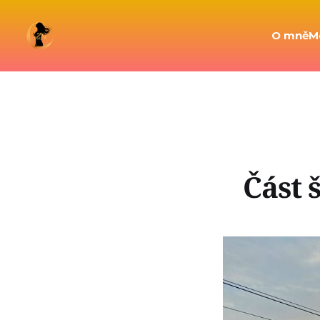
O mně
M
Část 