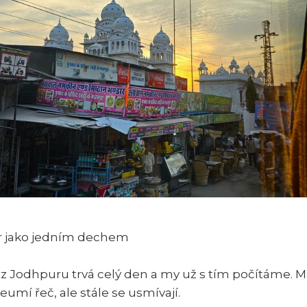
ar jako jedním dechem
z Jodhpuru trvá celý den a my už s tím počítáme. 
Neumí řeč, ale stále se usmívají.