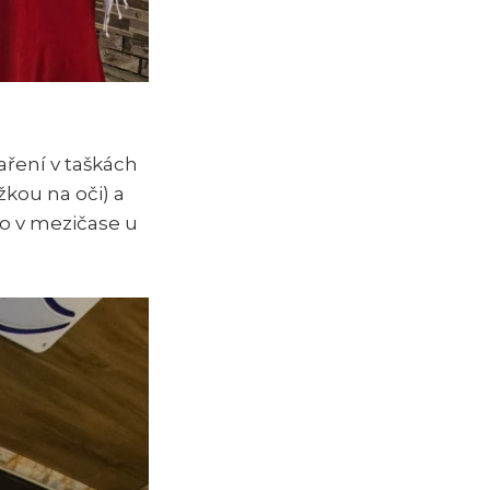
aření v taškách
žkou na oči) a
bo v mezičase u