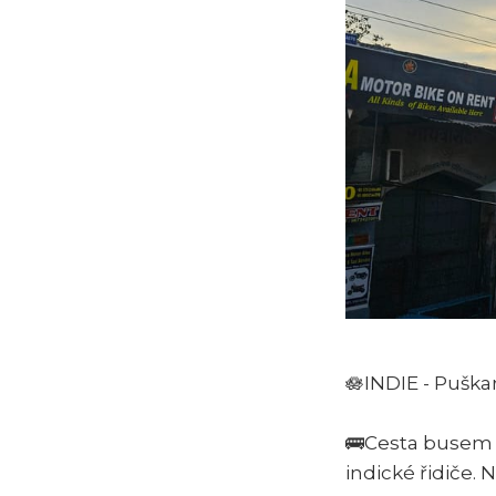
🪷INDIE - Pušk
🚌Cesta busem 
indické řidiče. 