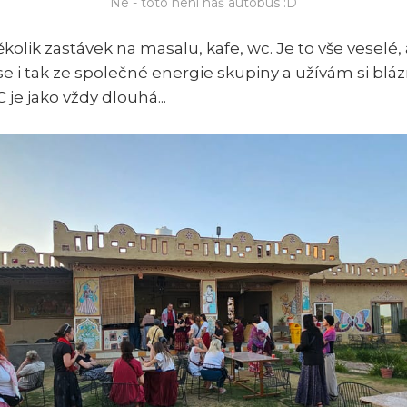
Ne - toto není náš autobus :D
olik zastávek na masalu, kafe, wc. Je to vše veselé, 
e i tak ze společné energie skupiny a užívám si bláz
je jako vždy dlouhá...