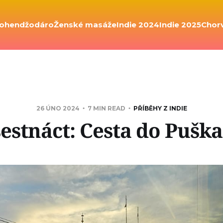
ohendžodáro
Ženské masáže
Indie 2024
Indie 2025
Chor
26 ÚNO 2024
7 MIN READ
PŘÍBĚHY Z INDIE
šestnáct: Cesta do Puška