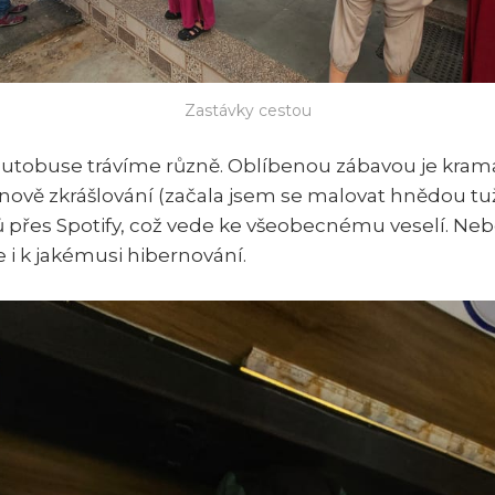
Zastávky cestou
autobuse trávíme různě. Oblíbenou zábavou je kram
 nově zkrášlování (začala jsem se malovat hnědou tu
tů přes Spotify, což vede ke všeobecnému veselí. Ne
 i k jakémusi hibernování.