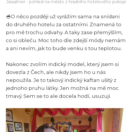
Jaisalmer - pohled na město z hradního hotelového pokoje
🥣O něco později už vyrážím sama na snídani
do druhého hotelu za ostatními. Znamená to
pro mě trochu odvahy. A taky zase přemýšlím,
co si obleču. Moc toho dle zdejší módy nemám
a ani nevím, jak to bude venku s tou teplotou.
Nakonec zvolím indický model, který jsem si
dovezla z Čech, ale nikdy jsem ho u nás
nepoužila. Je to takový indický kaftan ušitý z
jednoho pruhu látky. Jen možná na mě moc
tmavý. Sem se to ale docela hodí, usuzuji.