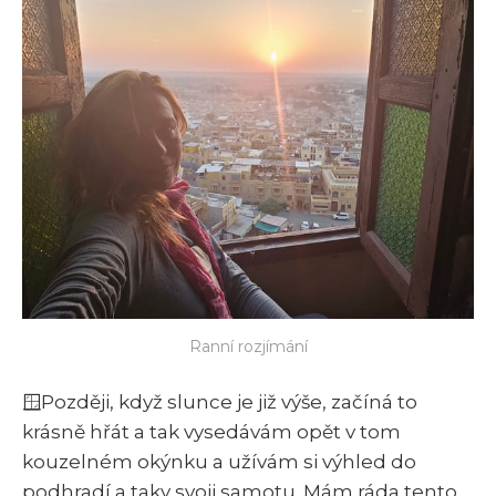
Ranní rozjímání
🪟Později, když slunce je již výše, začíná to
krásně hřát a tak vysedávám opět v tom
kouzelném okýnku a užívám si výhled do
podhradí a taky svoji samotu. Mám ráda tento