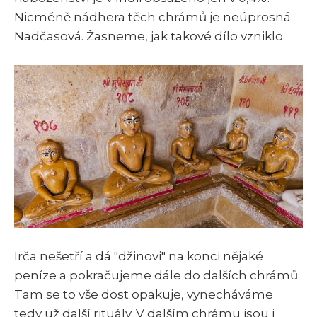
Nicméně nádhera těch chrámů je neúprosná.
Nadčasová. Žasneme, jak takové dílo vzniklo.
Irča nešetří a dá "džinovi" na konci nějaké
peníze a pokračujeme dále do dalších chrámů.
Tam se to vše dost opakuje, vynecháváme
tedy už další rituály. V dalším chrámu jsou i