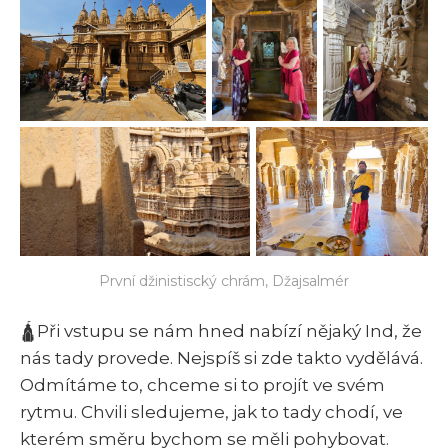
První džinistiscký chrám, Džajsalmér
🛕Při vstupu se nám hned nabízí nějaký Ind, že
nás tady provede. Nejspíš si zde takto vydělává.
Odmítáme to, chceme si to projít ve svém
rytmu. Chvili sledujeme, jak to tady chodí, ve
kterém směru bychom se měli pohybovat.