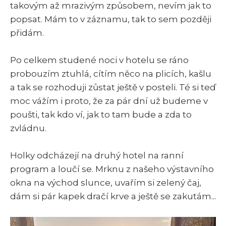
takovým až mrazivým způsobem, nevím jak to
popsat. Mám to v záznamu, tak to sem později
přidám.
Po celkem studené noci v hotelu se ráno
probouzím ztuhlá, cítím něco na plicích, kašlu
a tak se rozhoduji zůstat ještě v posteli. Té si teď
moc vážím i proto, že za pár dní už budeme v
poušti, tak kdo ví, jak to tam bude a zda to
zvládnu.
Holky odcházejí na druhý hotel na ranní
program a loučí se. Mrknu z našeho výstavního
okna na východ slunce, uvařím si zelený čaj,
dám si pár kapek dračí krve a ještě se zakutám...