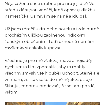
Nějaká žena chce drobné pro ni a její dítě. Ve
středu dění jsou kopáči, kteří opravují dlažbu
náměstíčka. Usmívám se na ně a jdu dál.
Už jsem téměř u druhého hotelu a i zde nutně
procházím uličkou zaplněnou indickým
ženským oblečením. Teď rozhodně nemám
myšlenky si cokoliv kupovat.
Všechno je pro mě však zajímavé a nejraději
bych tento film zpomalila, aby to mohly
všechny smysly vše hlouběji uchopit. Stejně ale
vnímám, že i tak se to do mě nějak zapisuje.
Slibuju jednomu prodavači, že se tam později
vrátím.