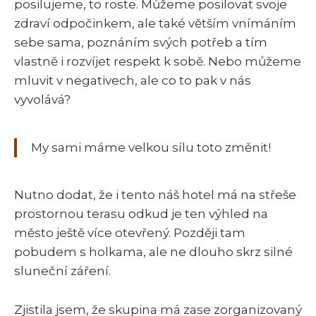
posilujeme, to roste. Můžeme posilovat svoje
zdraví odpočinkem, ale také větším vnímáním
sebe sama, poznáním svých potřeb a tím
vlastně i rozvíjet respekt k sobě. Nebo můžeme
mluvit v negativech, ale co to pak v nás
vyvolává?
My sami máme velkou sílu toto změnit!
Nutno dodat, že i tento náš hotel má na střeše
prostornou terasu odkud je ten výhled na
město ještě více otevřený. Později tam
pobudem s holkama, ale ne dlouho skrz silné
sluneční záření.
Zjistila jsem, že skupina má zase zorganizovaný