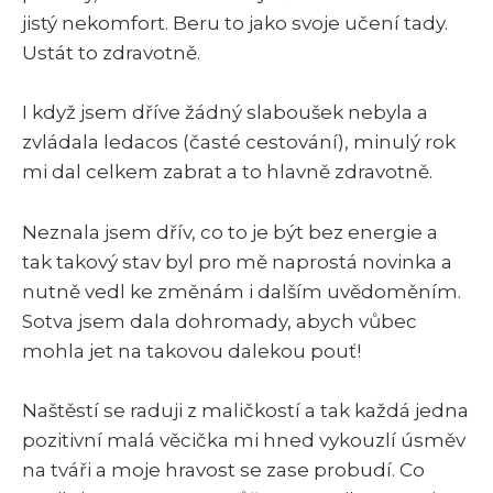
jistý nekomfort. Beru to jako svoje učení tady.
Ustát to zdravotně.
I když jsem dříve žádný slaboušek nebyla a
zvládala ledacos (časté cestování), minulý rok
mi dal celkem zabrat a to hlavně zdravotně.
Neznala jsem dřív, co to je být bez energie a
tak takový stav byl pro mě naprostá novinka a
nutně vedl ke změnám i dalším uvědoměním.
Sotva jsem dala dohromady, abych vůbec
mohla jet na takovou dalekou pouť!
Naštěstí se raduji z maličkostí a tak každá jedna
pozitivní malá věcička mi hned vykouzlí úsměv
na tváři a moje hravost se zase probudí. Co