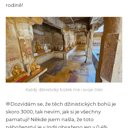
rodině!
Každý džinistický bůžek má i svoje číslo
🫶Dozvídám se, že těch džinistických bohů je
skoro 3000, tak nevím, jak si je všechny
pamatují! Někde jsem našla, že toto
náboženství je v Indii obsaženo jen v 0,4%.