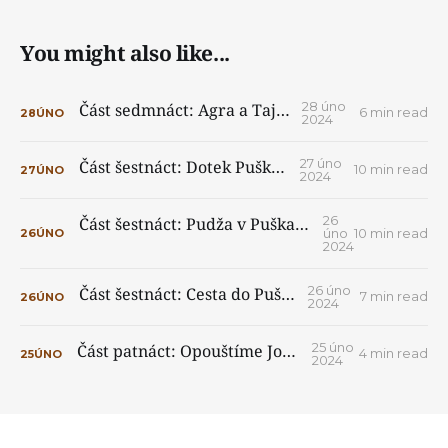
You might also like...
28 úno
Část sedmnáct: Agra a Taj Mahal
6 min read
28
ÚNO
2024
27 úno
Část šestnáct: Dotek Puškaru 3/3
10 min read
27
ÚNO
2024
26
Část šestnáct: Pudža v Puškaru v chrámu Brahmy 2/3
úno
10 min read
26
ÚNO
2024
26 úno
Část šestnáct: Cesta do Puškaru 1/3
7 min read
26
ÚNO
2024
25 úno
Část patnáct: Opouštíme Jodhpur 2/2
4 min read
25
ÚNO
2024