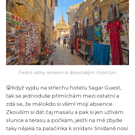
Pestré uličky směrem k džinistiským chrámům
😮Když vyjdu na střechu hotelu Sagar Guest,
tak se jednoduše přimíchám mezi ostatní a
zdá se, že málokdo si všiml mojí absence.
Zkouším si dát čaj masalu a pak si jen užívám
slunce a terasu a počkám, jestli na mě zbyde
taky nějaká ta palačinka k snídani. Snídaně nosí