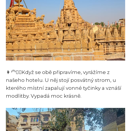
👩‍🦳👱‍♀️Když se obě připravíme, vyrážíme z
našeho hotelu. U něj stojí posvátný strom, u
kterého místní zapalují vonné tyčinky a vznáší
modlitby. Vypadá moc krásně.