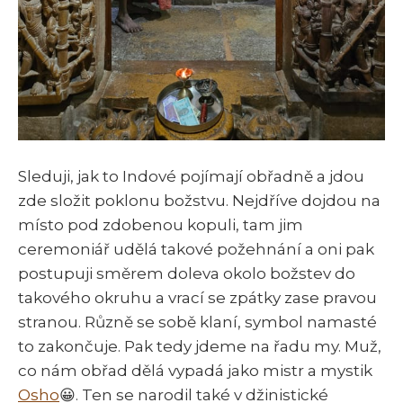
Sleduji, jak to Indové pojímají obřadně a jdou
zde složit poklonu božstvu. Nejdříve dojdou na
místo pod zdobenou kopuli, tam jim
ceremoniář udělá takové požehnání a oni pak
postupuji směrem doleva okolo božstev do
takového okruhu a vrací se zpátky zase pravou
stranou. Různě se sobě klaní, symbol namasté
to zakončuje. Pak tedy jdeme na řadu my. Muž,
co nám obřad dělá vypadá jako mistr a mystik
Osho
😀. Ten se narodil také v džinistické