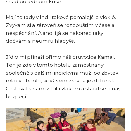
snad po jednom kuse.
Mají to tady v Indii takové pomalejší a vleklé.
Zvykám si a zároveň se rozpouštím v čase a
nespěchání. A ano, i já se nakonec taky
dočkám a neumřu hlady😁.
Jídlo mi přináší přímo náš průvodce Kamal.
Ten je zde v tomto hotelu zaměstnaný
společně s dalšími indickými muži po zbytek
roku v období, když sem zrovna jezdí turisté.
Cestoval s námi z Dillí vlakem a staral se o naše
bezpečí.