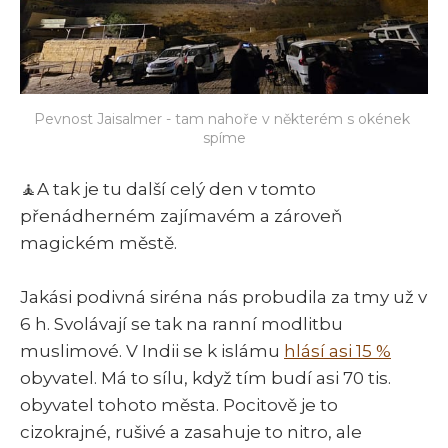
Pevnost Jaisalmer - tam nahoře v některém s okének 
spíme
🧘A tak je tu další celý den v tomto
přenádherném zajímavém a zároveň
magickém městě.
Jakási podivná siréna nás probudila za tmy už v
6 h. Svolávají se tak na ranní modlitbu
muslimové. V Indii se k islámu
hlásí asi 15 %
obyvatel. Má to sílu, když tím budí asi 70 tis.
obyvatel tohoto města. Pocitově je to
cizokrajné, rušivé a zasahuje to nitro, ale