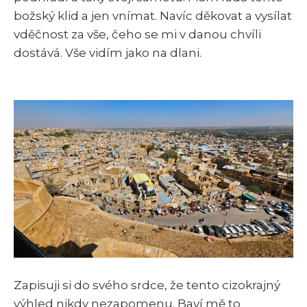
božský klid a jen vnímat. Navíc děkovat a vysílat
vděčnost za vše, čeho se mi v danou chvíli
dostává. Vše vidím jako na dlani.
Zapisuji si do svého srdce, že tento cizokrajný
výhled nikdy nezapomenu. Baví mě to