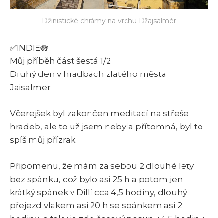
Džinistické chrámy na vrchu Džajsalmér
✅INDIE🪷
Můj příběh část šestá 1/2
Druhý den v hradbách zlatého města
Jaisalmer
Včerejšek byl zakončen meditací na střeše
hradeb, ale to už jsem nebyla přítomná, byl to
spíš můj přízrak.
Připomenu, že mám za sebou 2 dlouhé lety
bez spánku, což bylo asi 25 h a potom jen
krátký spánek v Dillí cca 4,5 hodiny, dlouhý
přejezd vlakem asi 20 h se spánkem asi 2