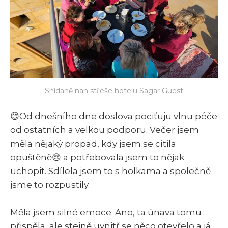
Snídaně nan střeše hotelu Sagar Guest
😊Od dnešního dne doslova pociťuju vlnu péče
od ostatních a velkou podporu. Večer jsem
měla nějaký propad, kdy jsem se cítila
opuštěně😢 a potřebovala jsem to nějak
uchopit. Sdílela jsem to s holkama a společně
jsme to rozpustily.
Měla jsem silné emoce. Ano, ta únava tomu
přispěla, ale stejně uvnitř se něco otevřelo a já