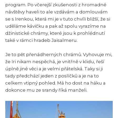
program. Po včerejší zkušenosti z hromadné
návštěvy haveli to ale vzdávám a domlouvám
se s Irenkou, která mi je v tuto chvíli bližší, že si
uděláme kávičku a pak až spolu vyrazíme na
džinistické chrámy, které jsou k prohlédnutí
také v rámci hradeb Jaisalmeru.
Je to pět přenádherných chrámů. Vyhovuje mi,
že Iri nikam nespěchá, je vnitřně v klidu, řeší
úplně jiné věci a je velmi přátelská. Taky si ji
tady předchází jeden z poslíčků a je na to
celkem vtipný pohled. Má ho dost na háku a
dokonce mu ze srandy říká manželi.