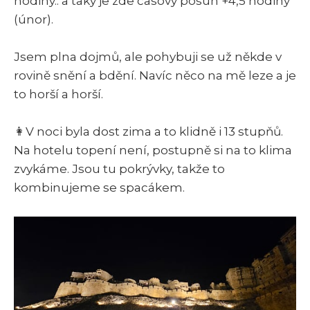
hodiny.. a taky je zde časový posun +4,5 hodiny
(únor).
Jsem plna dojmů, ale pohybuji se už někde v
rovině snění a bdění. Navíc něco na mě leze a je
to horší a horší.
👩V noci byla dost zima a to klidně i 13 stupňů.
Na hotelu topení není, postupně si na to klima
zvykáme. Jsou tu pokrývky, takže to
kombinujeme se spacákem.