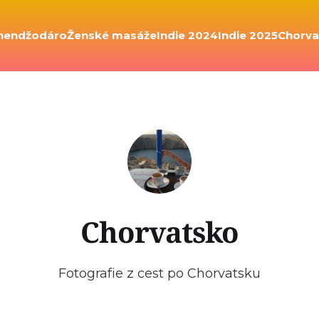
hendžodáro
Ženské masáže
Indie 2024
Indie 2025
Chorva
Chorvatsko
Fotografie z cest po Chorvatsku