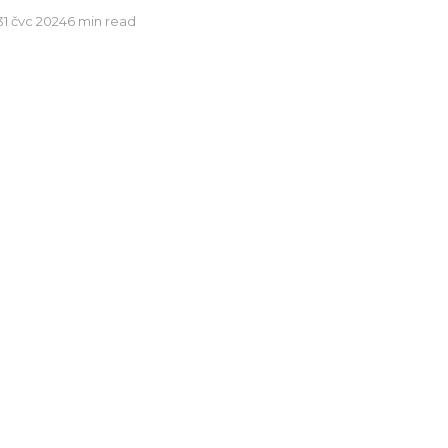
31 čvc 2024
6 min read