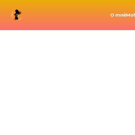
O mně
Mo