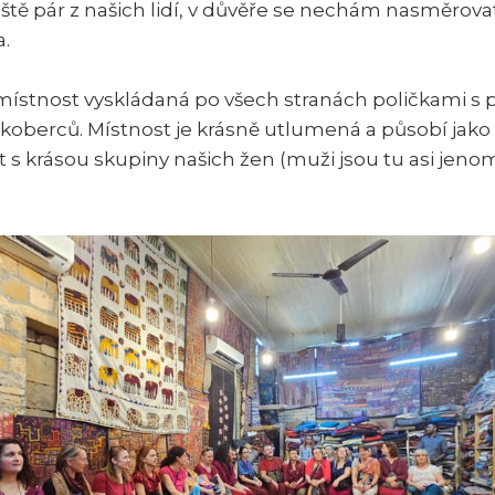
eště pár z našich lidí, v důvěře se nechám nasměrova
.
místnost vyskládaná po všech stranách poličkami s 
 koberců. Místnost je krásně utlumená a působí jako
 s krásou skupiny našich žen (muži jsou tu asi jenom 