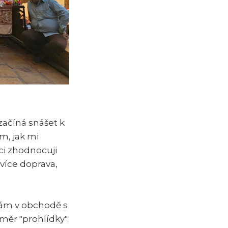
začíná snášet k
ím, jak mi
ci zhodnocuji
více doprava,
tám v obchodě s
měr "prohlídky".