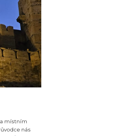
za místním
růvodce nás