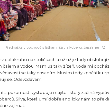
Přednáška v obchodě s látkami, šály a koberci, Jaisalmer 1/2
v polokruhu na stoličkách a už už je tady obsluhují 
m čajem a vodou. Mám už taky žízeň, voda mi dochá
zvědavosti se taky posadím. Musím tedy zpočátku zp
izuji se. Odevzdávám.
ění a pozornosti vystupuje majitel, který začíná vyprá
koberců. Silva, která umí dobře anglicky nám to přek
čne zajímat.