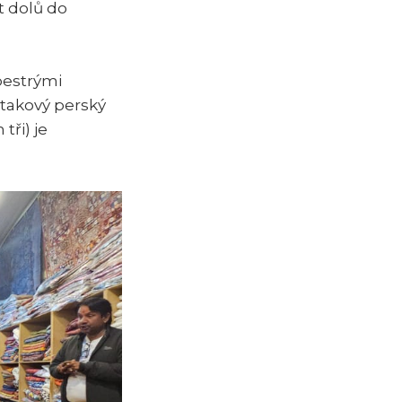
t dolů do
pestrými
 takový perský
tři) je