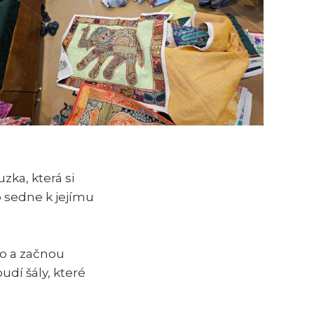
zka, která si
o sedne k jejímu
ho a začnou
udí šály, které