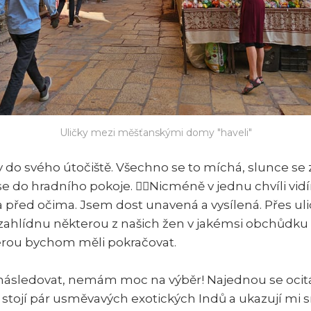
Uličky mezi měšťanskými domy "haveli"
do svého útočiště. Všechno se to míchá, slunce se 
e do hradního pokoje. 👱‍♀️Nicméně v jednu chvíli vid
 před očima. Jsem dost unavená a vysílená. Přes uli
e zahlídnu některou z našich žen v jakémsi obchůdku 
terou bychom měli pokračovat.
i následovat, nemám moc na výběr! Najednou se oci
 stojí pár usměvavých exotických Indů a ukazují mi s