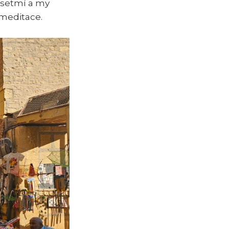
 setmí a my
 meditace.