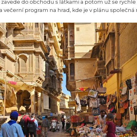
" zavede do obchodu s látkami a potom už se rychle
 večerní program na hrad, kde je v plánu společná