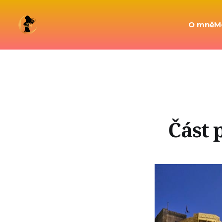
O mně
M
Část 