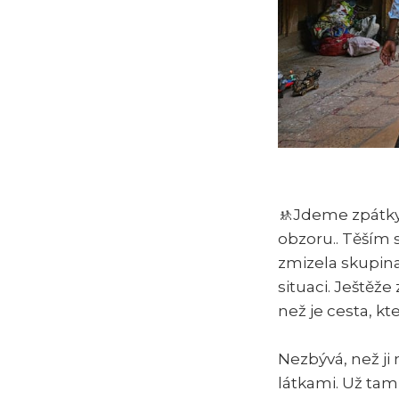
🚸Jdeme zpátky 
obzoru.. Těším s
zmizela skupina
situaci. Ještěž
než je cesta, k
Nezbývá, než j
látkami. Už tam